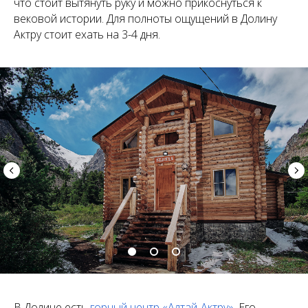
что стоит вытянуть руку и можно прикоснуться к
вековой истории. Для полноты ощущений в Долину
Актру стоит ехать на 3-4 дня.
В Долине есть
горный центр «Алтай-Актру»
. Его