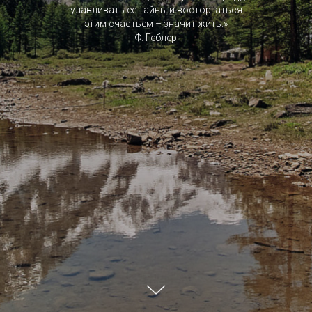
улавливать её тайны и восторгаться
этим счастьем – значит жить.»
Ф. Геблер