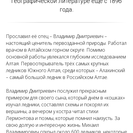
географической литературе ещё с 1896
года.
Прославил её отец – Владимир Дмитриевич –
настоящий ценитель первозданной природы. Работал
врачом в Алтайском горном округе. Помимо
основной работы увлекался глубоким исследованием
Алтая. Первооткрыватель трёх самых крупных
ледников Южного Алтая, среди которых – Алахинский
– самый большой ледник в Российском Алтае.
Владимир Дмитриевич послужил прекрасным
примером для своего сына, который днём в «кошках»
изучал ледники, составлял схемы и покорял их
вершины, а вечером у костра читал стихи
Лермонтова и поэмы, которые помнил наизусть. За
свою долгую и интересную жизнь Михаил
Владимирович открыл около 600 ледников, некоторые