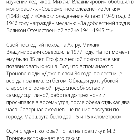
изучении ледников, Михаил Владимирович обобщил в
монографиях «Современное оледенение Алтая»
(1948 год) и «Очерки оледенения Алтая» (1949 год). В
1946 году награждён медалью «За доблестный труд в
Великой Отечественной войне 1941-1945 гг.».
Свой последний поход на Актру, Михаил
Владимирович совершил в 1977 году. На тот момент
ему было 85 лет. Его физической подготовке мог
позавидовать юноша. Вот, что вспоминают о
Тронове люди: «Даже в свои 84 года, по лестнице
всегда поднимался бегом. Обладая до глубокой
старости огромной трудоспособностью и
самодисциплиной, работал до трёх ночи и
просыпался в восемь утра, после обеда отдыхал два
часа. Совершал ежедневные пешие прогулки по
городу. Маршрута было два – 5 и 15 километров».
Один студент, который попал на практику к М.В.
Тронову вспоминает его таким: