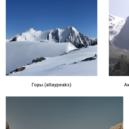
Горы (altaypeaks)
А