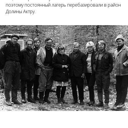
поэтому постоянный лагерь перебазировали в район
Долины Актру.