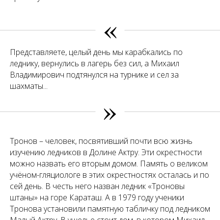
«
Представляете, целый день мы карабкались по
леднику, вернулись в лагерь без сил, а Михаил
Владимирович подтянулся на турнике и сел за
шахматы...
»
Тронов – человек, посвятивший почти всю жизнь
изучению ледников в Долине Актру. Эти окрестности
можно назвать его вторым домом. Память о великом
учёном-гляциологе в этих окрестностях осталась и по
сей день. В честь него назван ледник «Троновы
штаны» на горе Караташ. А в 1979 году ученики
Тронова установили памятную табличку под ледником