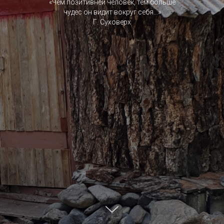
«Чем позитивней человек, тем больше
чудес он видит вокруг себя…»
Г. Суховерх