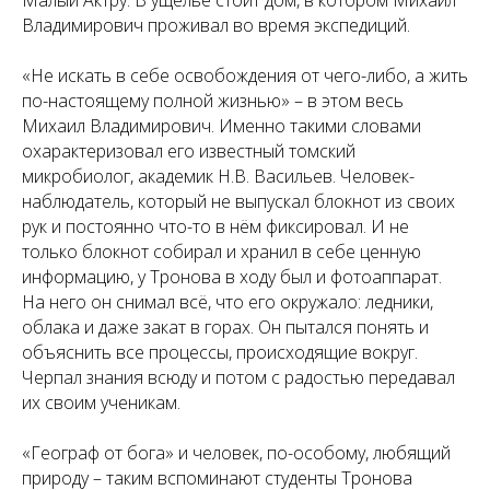
Малый Актру. В ущелье стоит дом, в котором Михаил
Владимирович проживал во время экспедиций.
«Не искать в себе освобождения от чего-либо, а жить
по-настоящему полной жизнью» – в этом весь
Михаил Владимирович. Именно такими словами
охарактеризовал его известный томский
микробиолог, академик Н.В. Васильев. Человек-
наблюдатель, который не выпускал блокнот из своих
рук и постоянно что-то в нём фиксировал. И не
только блокнот собирал и хранил в себе ценную
информацию, у Тронова в ходу был и фотоаппарат.
На него он снимал всё, что его окружало: ледники,
облака и даже закат в горах. Он пытался понять и
объяснить все процессы, происходящие вокруг.
Черпал знания всюду и потом с радостью передавал
их своим ученикам.
«Географ от бога» и человек, по-особому, любящий
природу – таким вспоминают студенты Тронова