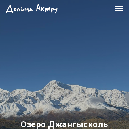
Озеро Джангысколь